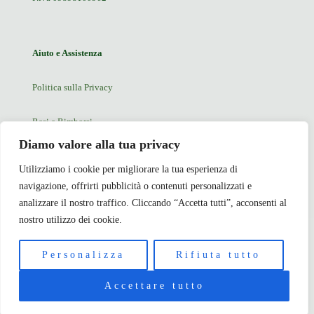
Aiuto e Assistenza
Politica sulla Privacy
Resi e Rimborsi
Diamo valore alla tua privacy
Blog
Utilizziamo i cookie per migliorare la tua esperienza di
navigazione, offrirti pubblicità o contenuti personalizzati e
Contatti
analizzare il nostro traffico. Cliccando “Accetta tutti”, acconsenti al
nostro utilizzo dei cookie.
© 2026 AMYRON — Tutti i diritti riservati
Personalizza
Rifiuta tutto
Accettare tutto