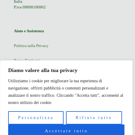
Italia
P.iva 09898100962
Aiuto e Assistenza
Politica sulla Privacy
Resi e Rimborsi
Diamo valore alla tua privacy
Blog
Utilizziamo i cookie per migliorare la tua esperienza di
navigazione, offrirti pubblicità o contenuti personalizzati e
Contatti
analizzare il nostro traffico. Cliccando “Accetta tutti”, acconsenti al
nostro utilizzo dei cookie.
© 2026 AMYRON — Tutti i diritti riservati
Personalizza
Rifiuta tutto
Accettare tutto