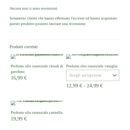
Ancora non ci sono recensioni.
Solamente clienti che hanno effettuato l'accesso ed hanno acquistato
questo prodotto possono lasciare una recensione.
Prodotti correlati
Profumo olio essenziale chiodi di
Profumo olio essenziale vaniglia
garofano
16,99
€
Fascia
12,99
€
-
24,99
€
di
prezzo:
da
12,99 €
a
Profumo olio essenziale cannella
24,99 €
19,99
€