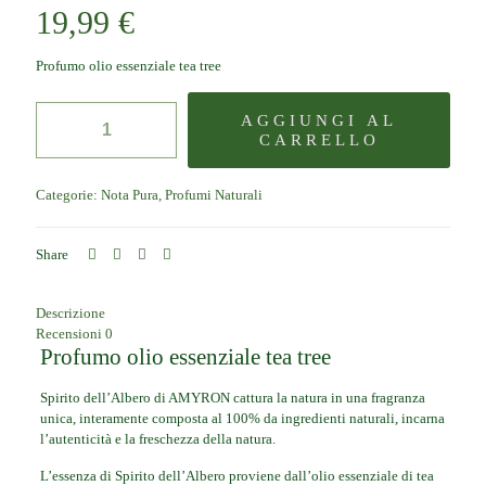
19,99
€
Profumo olio essenziale tea tree
Profumo
AGGIUNGI AL
olio
CARRELLO
essenziale
tea
tree
Categorie:
Nota Pura
,
Profumi Naturali
quantità
Share
Descrizione
Recensioni
0
Profumo olio essenziale tea tree
Spirito dell’Albero di AMYRON cattura la natura in una fragranza
unica, interamente composta al 100% da ingredienti naturali, incarna
l’autenticità e la freschezza della natura.
L’essenza di Spirito dell’Albero proviene dall’olio essenziale di tea